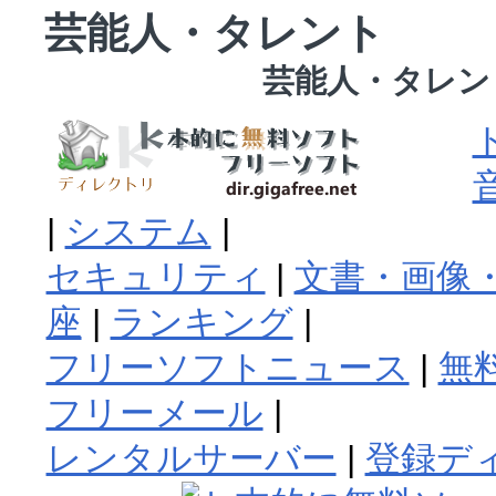
芸能人・タレント
芸能人・タレン
|
システム
|
セキュリティ
|
文書・画像・
座
|
ランキング
|
フリーソフトニュース
|
無
フリーメール
|
レンタルサーバー
|
登録デ