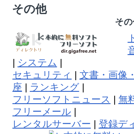
その他
その
|
システム
|
セキュリティ
|
文書・画像・
座
|
ランキング
|
フリーソフトニュース
|
無
フリーメール
|
レンタルサーバー
|
登録デ