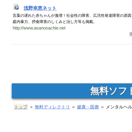
浅野幸恵ネット
言葉の遅れた赤ちゃんが激増！社会性の障害、広汎性発達障害の原因
庭内暴力、摂食障害のしくみと治し方等も掲載。
http://www.asanosachie.net
更
無料ソフ
トップ
＞
無料ディレクトリ
＞
健康・医療
＞ メンタルヘ