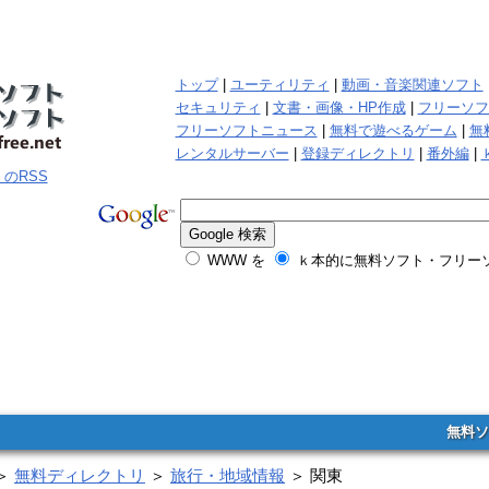
トップ
|
ユーティリティ
|
動画・音楽関連ソフト
セキュリティ
|
文書・画像・HP作成
|
フリーソフ
フリーソフトニュース
|
無料で遊べるゲーム
|
無
レンタルサーバー
|
登録ディレクトリ
|
番外編
|
WWW を
ｋ本的に無料ソフト・フリーソ
無料ソ
＞
無料ディレクトリ
＞
旅行・地域情報
＞ 関東