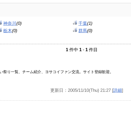
神奈川
(0)
千葉
(1)
栃木
(0)
群馬
(0)
1
件中
1
-
1
件目
い祭り一覧、チーム紹介、ヨサコイファン交流。サイト登録歓迎。
更新日：2005/11/10(Thu) 21:27 [
詳細
]