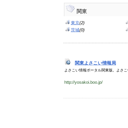
関東
東京
(2)
茨城
(0)
関東よさこい情報局
よさこい情報ポータル関東版。よさこ
http://yosakoi.boo.jp/