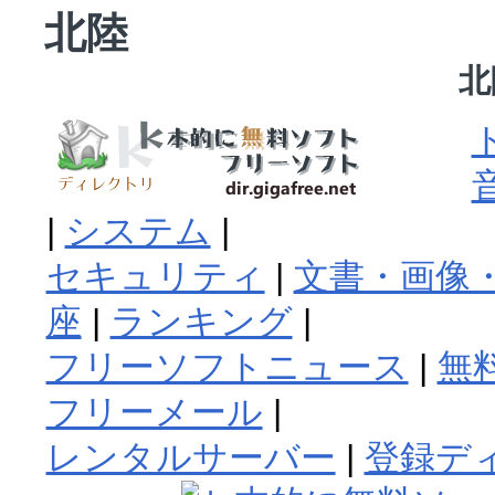
北陸
北
|
システム
|
セキュリティ
|
文書・画像・
座
|
ランキング
|
フリーソフトニュース
|
無
フリーメール
|
レンタルサーバー
|
登録デ